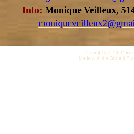
Info:
Monique Veilleux, 51
moniqueveilleux2@gmai
Copyright © 2026
Danse
Made with the Ground Flo