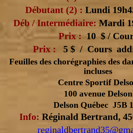
Débutant (2) :
Lundi 19h4
Déb / Intermédiaire:
Mardi 1
Prix :
10 $ / Cour
Prix :
5 $ / Cours addi
Feuilles des chorégraphies des da
incluses
Centre Sportif Dels
100 avenue Delson
Delson Québec J5B 
Info:
Réginald Bertrand, 4
reginaldbertrand35@gma